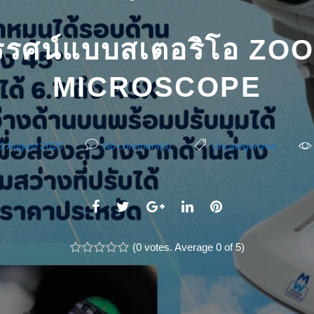
ทรรศน์แบบสเตอริโอ Z
MICROSCOPE
1 August 2025
No comment(s)
Uncategorized
F
T
G
L
P
a
w
o
i
i
c
(
i
0 votes
o
. Average
n
0
of 5)
n
1
2
3
4
5
e
t
g
k
t
b
t
l
e
e
o
e
e
d
r