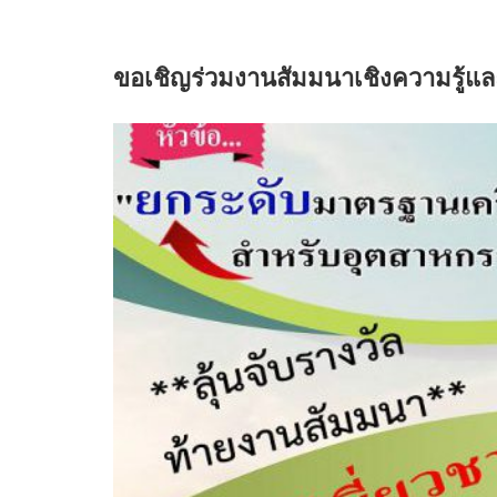
b
t
l
e
e
o
e
e
d
r
o
r
+
I
e
ขอเชิญร่วมงานสัมมนาเชิงความรู้และ
k
n
s
t