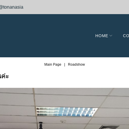
@tonanasia
HOME
CO
Main Page
|
Roadshow
นค่ะ