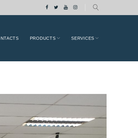
L
F
T
Y
I
i
a
w
o
n
n
c
i
u
s
e
e
t
T
t
NTACTS
PRODUCTS
SERVICES
b
t
u
a
o
e
b
g
o
r
e
r
k
a
m