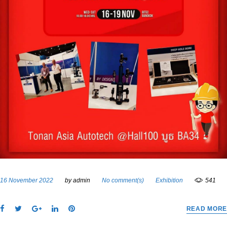
16 November 2022
by
admin
No comment(s)
Exhibition
541
F
T
G
L
P
READ MORE
a
w
o
i
i