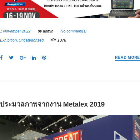
1 November 2022
by
admin
No comment(s)
Exhibition
,
Uncategorized
1378
F
T
G
L
P
READ MORE
a
w
o
i
i
c
i
o
n
n
e
t
g
k
t
b
t
l
e
e
o
e
e
d
r
o
r
+
I
e
ประมวลภาพจากงาน Metalex 2019
k
n
s
t