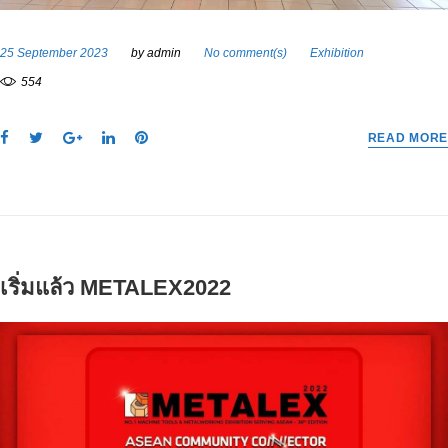
25 September 2023
by
admin
No comment(s)
Exhibition
554
F
T
G
L
P
READ MORE
a
w
o
i
i
c
i
o
n
n
e
t
g
k
t
b
t
l
e
e
o
e
e
d
r
o
r
+
I
e
เริ่มแล้ว METALEX2022
k
n
s
t