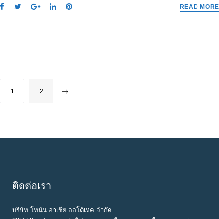
F
T
G
L
P
READ MORE
a
w
o
i
i
c
i
o
n
n
e
t
g
k
t
b
t
l
e
e
o
e
e
d
r
o
r
+
I
e
k
n
s
P
1
2
t
O
S
T
S
N
A
ติดต่อเรา
V
I
บริษัท โทนัน อาเชีย ออโต้เทค จำกัด