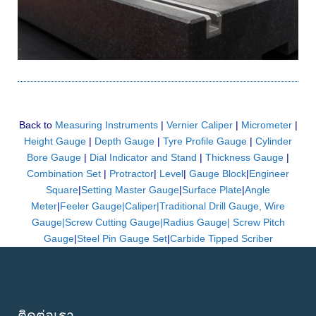
Back to
Measuring Instruments
|
Vernier Caliper
|
Micrometer
|
Height Gauge
|
Depth Gauge
|
Tyre Profile Gauge
|
Cylinder
Bore Gauge
|
Dial Indicator and Stand
|
Thickness Gauge
|
Combination Set
|
Protractor
|
Level
|
Gauge Block
|
Engineer
Square
|
Setting Master Gauge
|
Surface Plate
|
Angle
Meter
|
Feeler Gauge|Caliper|Traditional Drill Gauge, Wire
Gauge|Screw Cutting Gauge|Radius Gauge| Screw Pitch
Gauge
|
Steel Pin Gauge Set
|
Carbide Tipped Scriber