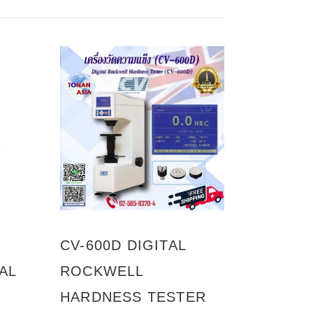
CV-600D DIGITAL
AL
ROCKWELL
HARDNESS TESTER