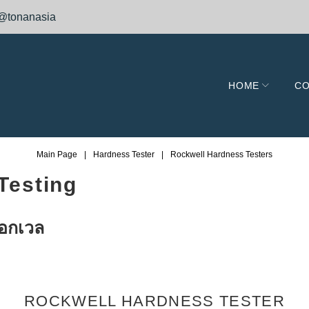
@tonanasia
HOME
CO
Main Page
|
Hardness Tester
|
Rockwell Hardness Testers
Testing
็อกเวล
ROCKWELL HARDNESS TESTER