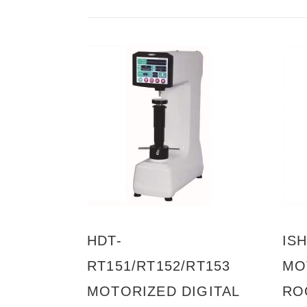
K
W
E
L
L
H
HDT-
IS
RT151/RT152/RT153
MO
A
MOTORIZED DIGITAL
RO