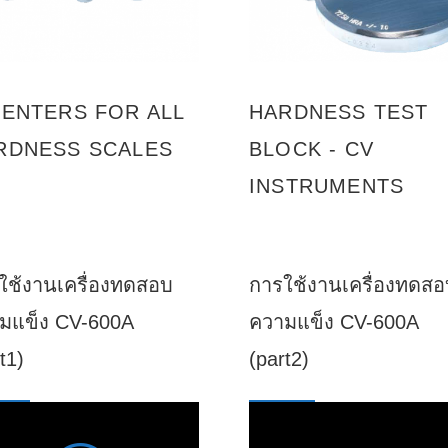
DENTERS FOR ALL
HARDNESS TEST
RDNESS SCALES
BLOCK - CV
INSTRUMENTS
ใช้งานเครื่องทดสอบ
การใช้งานเครื่องทดส
มแข็ง CV-600A
ความแข็ง CV-600A
t1)
(part2)