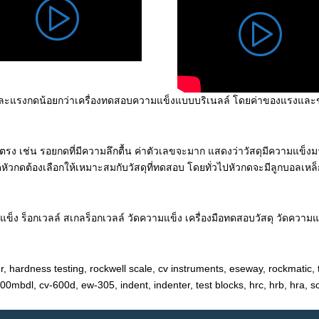
ล็กและแรงกดน้อยกว่าเครื่องทดสอบความแข็งแบบบริเนลล์ โดยค่าของแรงแล
ง เช่น รอยกดที่มีความลึกตื้น ค่าตัวเลขจะมาก แสดงว่าวัสดุมีความแข็
หัวกดต้องเลือกให้เหมาะสมกับวัสดุที่ทดสอบ โดยทั่วไปหัวกดจะมีลูกบอลเห
ามแข็ง ร็อกเวลล์ สเกลร็อกเวลล์ วัดความแข็ง เครื่องมือทดสอบวัสดุ วัดความ
r, hardness testing, rockwell scale, cv instruments, eseway, rockmatic,
0mbdl, cv-600d, ew-305, indent, indenter, test blocks, hrc, hrb, hra, s