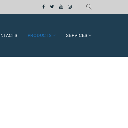
L
F
T
Y
I
i
a
w
o
n
n
c
i
u
s
e
e
t
T
t
NTACTS
PRODUCTS
SERVICES
b
t
u
a
o
e
b
g
o
r
e
r
k
a
m