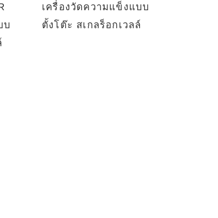
R
เครื่องวัดความแข็งแบบ
แบบ
ตั้งโต๊ะ สเกลร็อกเวลล์
์