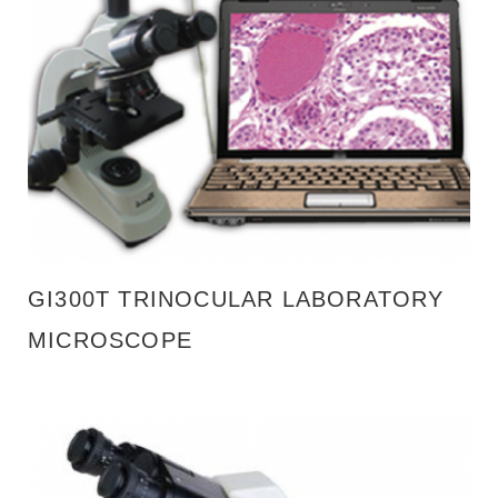
I
C
R
O
S
C
O
P
GI300T TRINOCULAR LABORATORY
E
MICROSCOPE