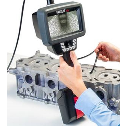
N
S
P
E
C
T
I
O
N
ก
ล้
อ
ง