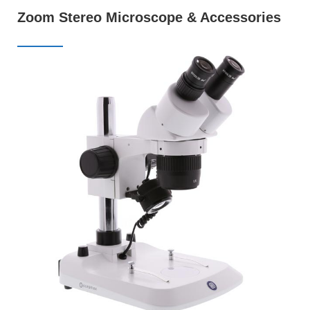
ร
Zoom Stereo Microscope & Accessories
ต
ร
ว
จ
ส
อ
บ
ภ
า
พ