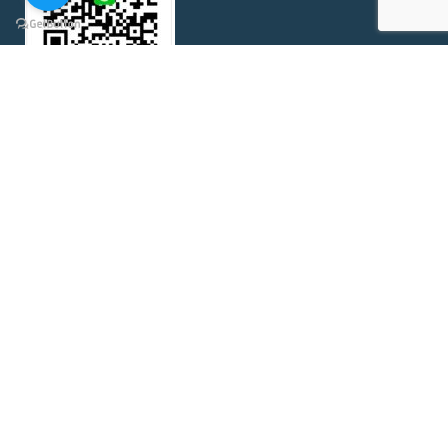
PRODUCTS
Aluminium Profile อลูมิเนียมโปรไฟล์
Balance Scale เครื่องชั่ง
Truck Scale เครื่องชั่งรถบรรทุก แท่นชั่งรถบรรทุก ตาชั่งรถบรรทุก
Bore Gauge บอร์เกจ
Borescope, Endoscope บอร์สโคป
Magnifying Lamp โคมไฟแว่นขยาย
Material Testing
Microscope & Inspection ไมโครสโคป