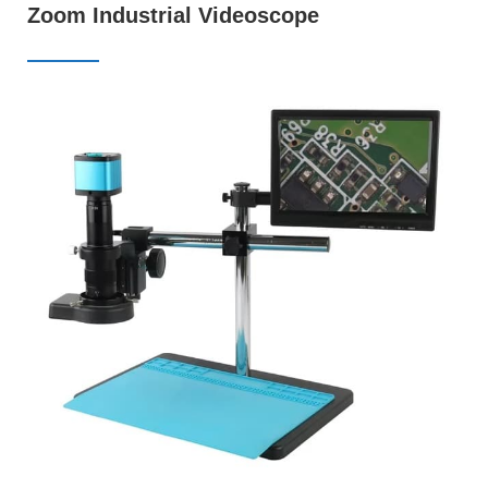
ไ
Zoom Industrial Videoscope
ม
โ
ค
ร
ส
โ
ค
ป
แ
ล
ะ
ก
า