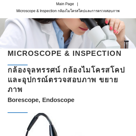
Main Page
|
Microscope & Inspection กล้องไมโครสโคปและการตรวจสอบภาพ
M
I
C
R
MICROSCOPE & INSPECTION
O
กล้องจุลทรรศน์ กล้องไมโครสโคป
S
และอุปกรณ์ตรวจสอบภาพ ขยาย
C
ภาพ
O
Borescope, Endoscope
P
E
&
I