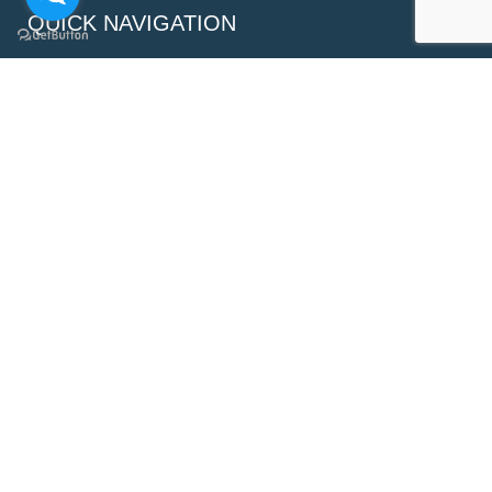
QUICK NAVIGATION
Blog
Technical Library
Roadshow
Exhibition
Downloads
Promotion of the month!
New Products
Highlight Products
Repair Service
Contacts
SUBSCRIBE