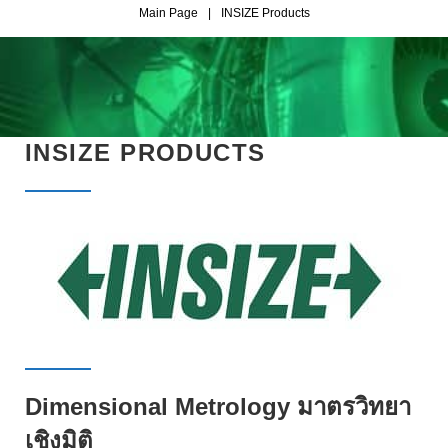
Main Page
|
INSIZE Products
I
N
S
I
INSIZE PRODUCTS
Z
E
P
R
O
D
U
Dimensional Metrology มาตรวิทยา
C
เชิงมิติ