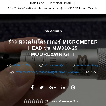
Main Page
|
Technical Library
|
รีวิว หัววัดไมโครมิเตอร์ Micrometer Head รุ่น MW310-25 Moore&Wright
by
admin
รีวิว หัววัดไมโครมิเตอร์ MICROMETER
HEAD รุ่น MW310-25
MOORE&WRIGHT
24 March 2021
No comment(s)
Technical Library
micrometer head
,
moore&wright
,
ไมโครมิเตอร์เฮด
665
F
T
G
L
P
a
w
o
i
i
c
(
i
0 votes
o
. Average
n
0
of 5)
n
1
2
3
4
5