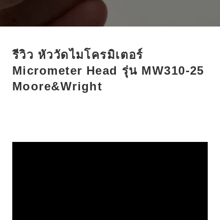
e
t
g
k
t
b
t
l
e
e
o
e
e
d
r
o
r
+
I
e
รีวิว หัววัดไมโครมิเตอร์
k
n
s
Micrometer Head รุ่น MW310-25
t
Moore&Wright