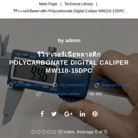
Main Page
|
Technical Library
|
รีวิว เวอร์เนียพลาสติก Polycarbonate Digital Caliper MW110-15DPC
by
admin
รีวิว เวอร์เนียพลาสติก
POLYCARBONATE DIGITAL CALIPER
MW110-15DPC
19 October 2020
No comment(s)
Technical Library
moore&wright
,
vernier
690
F
T
G
L
P
a
w
o
i
i
c
(
i
0 votes
o
. Average
n
0
of 5)
n
1
2
3
4
5