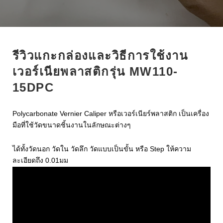
e
t
g
k
t
b
t
l
e
e
o
e
e
d
r
o
r
+
I
e
รีวิวแกะกล่องและวิธีการใช้งาน
k
n
s
เวอร์เนียพลาสติกรุ่น MW110-
t
15DPC
Polycarbonate Vernier Caliper หรือเวอร์เนียร์พลาสติก เป็นเครื่อง
มือที่ใช้วัดขนาดชิ้นงานในลักษณะต่างๆ
ได้ทั้งวัดนอก วัดใน วัดลึก วัดแบบเป็นขั้น หรือ Step ให้ความ
ละเอียดถึง 0.01มม