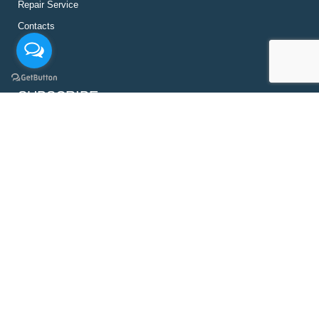
Repair Service
Contacts
SUBSCRIBE
SUBSCRIBE
Tonan Asia Autotech Co., Ltd. © 2026.All Rights Reserved
Line:
@tonanasia
Phones:
+66(0) 25659370-4