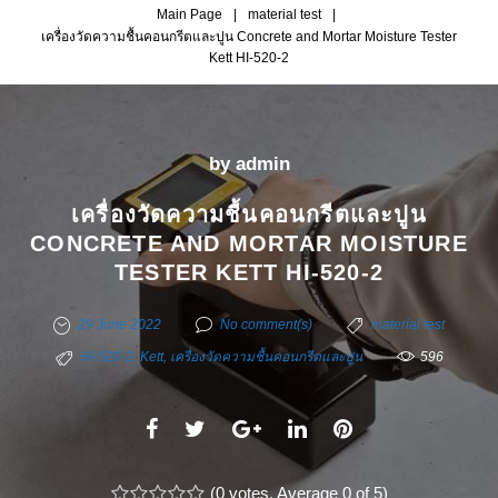
Main Page
|
material test
|
เครื่องวัดความชื้นคอนกรีตและปูน Concrete and Mortar Moisture Tester
Kett HI-520-2
by
admin
เครื่องวัดความชื้นคอนกรีตและปูน
CONCRETE AND MORTAR MOISTURE
TESTER KETT HI-520-2
29 June 2022
No comment(s)
material test
HI-520-2
,
Kett
,
เครื่องวัดความชื้นคอนกรีตและปูน
596
F
T
G
L
P
a
w
o
i
i
c
(
i
0 votes
o
. Average
n
0
of 5)
n