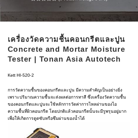
1
2
3
4
5
e
t
g
k
t
b
t
l
e
e
o
e
e
d
r
o
r
+
I
e
เครื่องวัดความชื้นคอนกรีตและปูน
k
n
s
Concrete and Mortar Moisture
t
Tester | Tonan Asia Autotech
Kett HI-520-2
การวัดความชื้นของคอนกรีตและปูน มีความสำคัญเป็นอย่างยิ่ง
เพราะปริมาณความชื้นจะส่งผลต่อการทาสี ซึ่งเครื่องวัดความชื้น
ของคอนกรีตและปูนจะใช้หลักการวัดค่าการไหลผ่านของไอ
ความชื้นที่ผิวคอนกรีต โดยปกติแล้วคอนกรีตนั้นจะมีรูพรุนอยู่มาก
เพื่อให้เกิดการดูดซับหรือซึมผ่านของน้ำได้