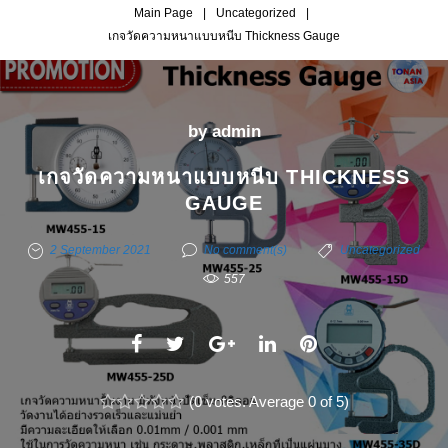
Main Page
|
Uncategorized
|
เกจวัดความหนาแบบหนีบ Thickness Gauge
by
admin
เกจวัดความหนาแบบหนีบ THICKNESS
GAUGE
2 September 2021
No comment(s)
Uncategorized
557
F
T
G
L
P
a
w
o
i
i
c
(
i
0 votes
o
. Average
n
0
of 5)
n
1
2
3
4
5
e
t
g
k
t