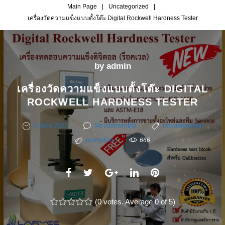
Main Page
|
Uncategorized
|
เครื่องวัดความแข็งแบบตั้งโต๊ะ Digital Rockwell Hardness Tester
by
admin
เครื่องวัดความแข็งแบบตั้งโต๊ะ DIGITAL
ROCKWELL HARDNESS TESTER
2 June 2023
No comment(s)
Uncategorized
promotion
666
F
T
G
L
P
a
w
o
i
i
c
(
i
0 votes
o
. Average
n
0
of 5)
n
1
2
3
4
5
e
t
g
k
t