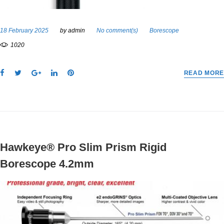
18 February 2025
by
admin
No comment(s)
Borescope
1020
F
T
G
L
P
READ MORE
a
w
o
i
i
c
i
o
n
n
e
t
g
k
t
b
t
l
e
e
o
e
e
d
r
o
r
+
I
e
Hawkeye® Pro Slim Prism Rigid
k
n
s
t
Borescope 4.2mm