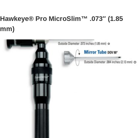
o
e
e
d
r
o
r
+
I
e
Hawkeye® Pro MicroSlim™ .073″ (1.85
k
n
s
t
mm)