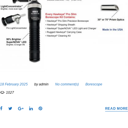
18 February 2025
by
admin
No comment(s)
Borescope
1027
F
T
G
L
P
READ MORE
a
w
o
i
i
c
i
o
n
n
e
t
g
k
t