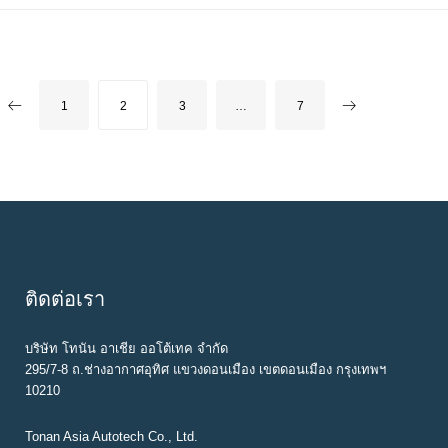
b
t
l
e
e
o
e
e
d
r
o
r
+
I
e
k
n
s
P
1
2
3
…
7
t
O
S
T
S
N
A
ติดต่อเรา
V
I
บริษัท โทนัน อาเชีย ออโต้เทค จำกัด
G
295/7-8 ถ.ช่างอากาศอุทิศ แขวงดอนเมือง เขตดอนเมือง กรุงเทพฯ
10210
A
T
Tonan Asia Autotech Co., Ltd.