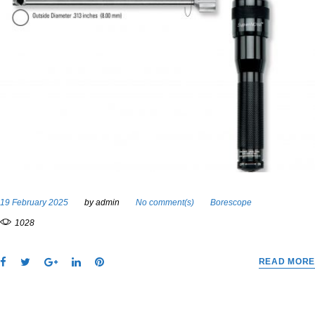
19 February 2025
by
admin
No comment(s)
Borescope
1028
F
T
G
L
P
READ MORE
a
w
o
i
i
c
i
o
n
n
e
t
g
k
t