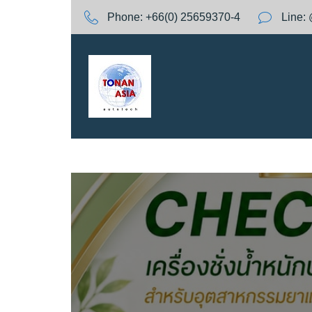
S
Phone:
+66(0) 25659370-4
Line:
k
i
p
t
o
c
o
n
t
e
n
t