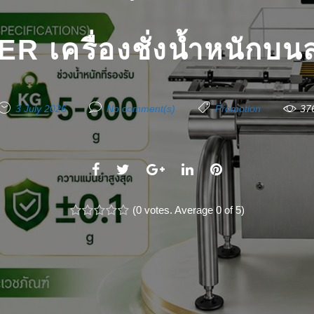
เครื่องชั่งน้ำหนักบนส
3 July 2026
No comment(s)
Promotion
37
F
T
G
L
P
a
w
o
i
i
c
(
i
0 votes
o
. Average
n
0
of 5)
n
1
2
3
4
5
e
t
g
k
t
b
t
l
e
e
o
e
e
d
r
o
r
+
I
e