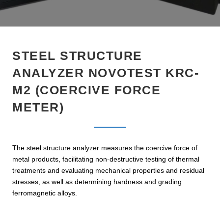
e
t
g
k
t
b
t
l
e
e
o
e
e
d
r
o
r
+
I
e
STEEL STRUCTURE
k
n
s
ANALYZER NOVOTEST KRC-
t
M2 (COERCIVE FORCE
METER)
The steel structure analyzer measures the coercive force of
metal products, facilitating non-destructive testing of thermal
treatments and evaluating mechanical properties and residual
stresses, as well as determining hardness and grading
ferromagnetic alloys.