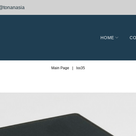
@tonanasia
HOME
CO
Main Page
|
lxx35