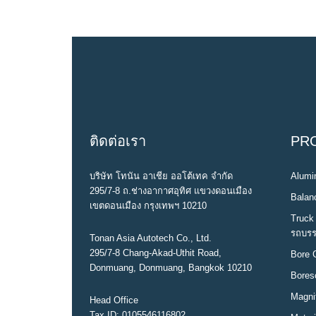
e
t
g
k
t
b
t
l
e
e
o
e
e
d
r
o
r
+
I
e
k
n
s
t
ติดต่อเรา
PR
บริษัท โทนัน อาเชีย ออโต้เทค จำกัด
Alumin
295/7-8 ถ.ช่างอากาศอุทิศ แขวงดอนเมือง
Balanc
เขตดอนเมือง กรุงเทพฯ 10210
Truck 
รถบรร
Tonan Asia Autotech Co., Ltd.
295/7-8 Chang-Akad-Uthit Road,
Bore 
Donmuang, Donmuang, Bangkok 10210
Bores
Magni
Head Office
Tax ID: 0105546116802