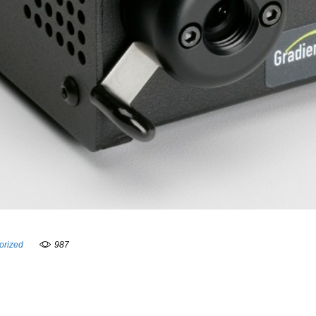
orized
987