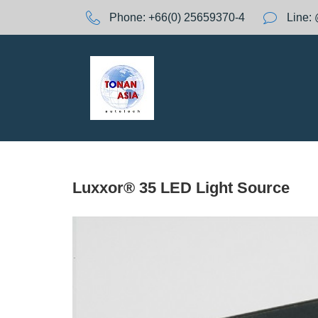
S
Phone:
+66(0) 25659370-4
Line:
k
A
i
p
t
G
o
c
o
:
n
t
e
Luxxor® 35 LED Light Source
n
t