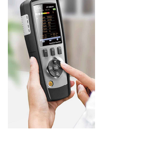
R
T
I
C
L
E
C
O
U
N
T
E
R