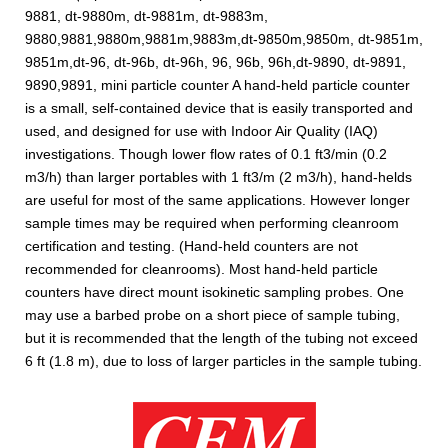
9881, dt-9880m, dt-9881m, dt-9883m,
9880,9881,9880m,9881m,9883m,dt-9850m,9850m, dt-9851m,
9851m,dt-96, dt-96b, dt-96h, 96, 96b, 96h,dt-9890, dt-9891,
9890,9891, mini particle counter A hand-held particle counter
is a small, self-contained device that is easily transported and
used, and designed for use with Indoor Air Quality (IAQ)
investigations. Though lower flow rates of 0.1 ft3/min (0.2
m3/h) than larger portables with 1 ft3/m (2 m3/h), hand-helds
are useful for most of the same applications. However longer
sample times may be required when performing cleanroom
certification and testing. (Hand-held counters are not
recommended for cleanrooms). Most hand-held particle
counters have direct mount isokinetic sampling probes. One
may use a barbed probe on a short piece of sample tubing,
but it is recommended that the length of the tubing not exceed
6 ft (1.8 m), due to loss of larger particles in the sample tubing.