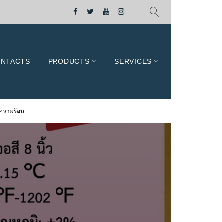
L
F
T
Y
I
i
a
w
o
n
n
c
i
u
s
e
e
t
T
t
NTACTS
PRODUCTS
SERVICES
b
t
u
a
o
e
b
g
o
r
e
r
k
a
พความร้อน
m