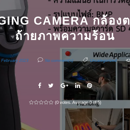
ING CAMERA กล้องตร
ถ้ายภาพความร้อน
 February 2023
No comment(s)
Uncategorized
F
T
G
L
P
a
w
o
i
i
c
(
i
0 votes
o
. Average
n
0
of 5)
n
1
2
3
4
5
e
t
g
k
t
b
t
l
e
e
o
e
e
d
r