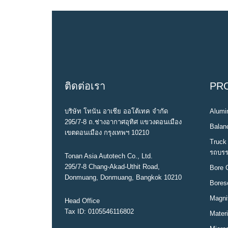
b
t
l
e
e
o
e
e
d
r
o
r
+
I
e
k
n
s
t
ติดต่อเรา
PR
บริษัท โทนัน อาเชีย ออโต้เทค จำกัด
Alumin
295/7-8 ถ.ช่างอากาศอุทิศ แขวงดอนเมือง
Balanc
เขตดอนเมือง กรุงเทพฯ 10210
Truck 
รถบรร
Tonan Asia Autotech Co., Ltd.
295/7-8 Chang-Akad-Uthit Road,
Bore 
Donmuang, Donmuang, Bangkok 10210
Bores
Magni
Head Office
Tax ID: 0105546116802
Materi