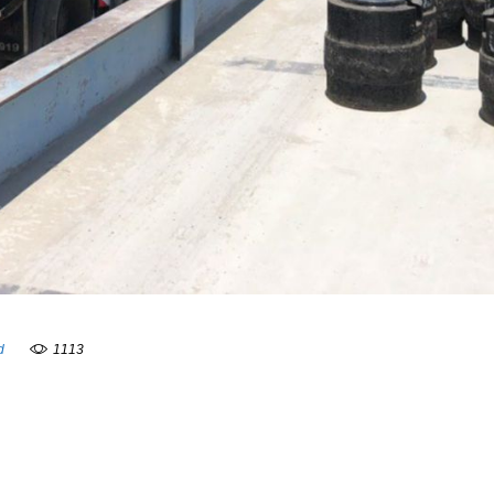
d
1113