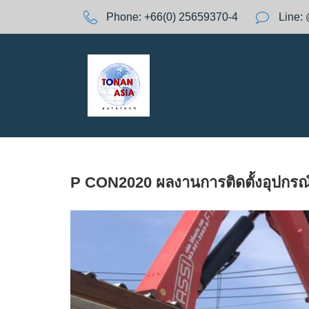
S
Phone:
+66(0) 25659370-4
Line:
k
A
i
p
t
Y
o
c
o
:
n
t
e
P CON2020 ผลงานการติดตั้งอุปกรณ์ร
n
t