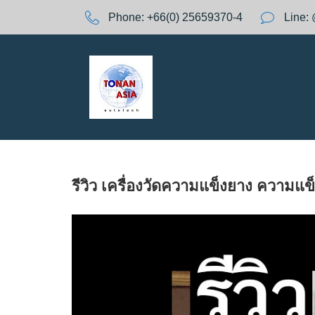
S
Phone:
+66(0) 25659370-4
Line:
k
A
i
p
t
Y
o
c
o
:
n
t
e
รีวิว เครื่องวัดความแข็งยาง ความแ
n
t