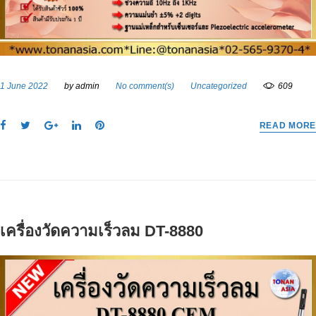
1 June 2022
by
admin
No comment(s)
Uncategorized
609
F
T
G
L
P
READ MORE
a
w
o
i
i
c
i
o
n
n
e
t
g
k
t
b
t
l
e
e
o
e
e
d
r
o
r
+
I
e
เครื่องวัดความเร็วลม DT-8880
k
n
s
t