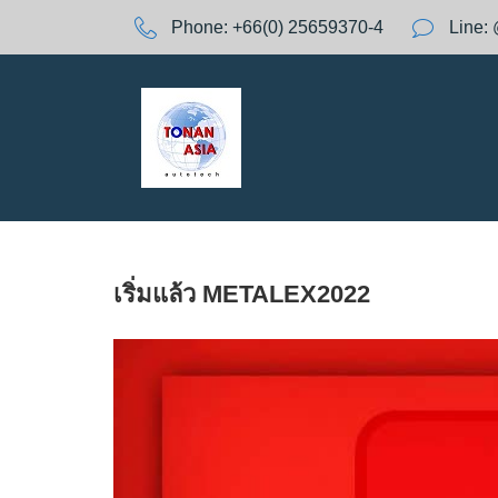
S
Phone:
+66(0) 25659370-4
Line:
k
A
i
p
t
Y
o
c
o
:
n
t
e
เริ่มแล้ว METALEX2022
n
t