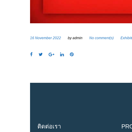
16 November 2022
by
admin
No comment(s)
Exhibit
F
T
G
L
P
a
w
o
i
i
c
i
o
n
n
e
t
g
k
t
b
t
l
e
e
o
e
e
d
r
o
r
+
I
e
k
n
s
t
ติดต่อเรา
PR