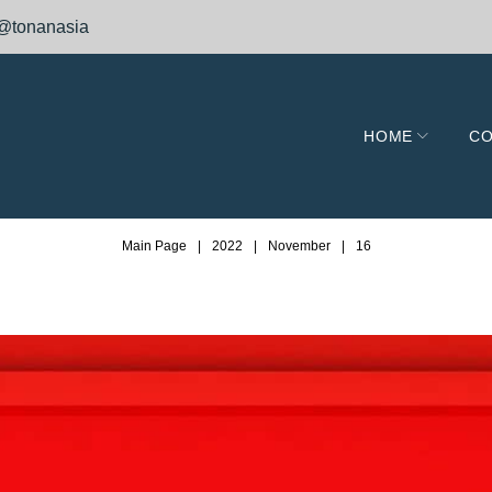
@tonanasia
HOME
CO
Main Page
|
2022
|
November
|
16