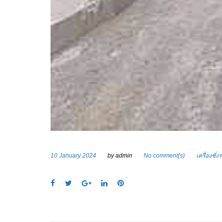
10 January 2024
by
admin
No comment(s)
เครื่องชั่
F
T
G
L
P
a
w
o
i
i
c
i
o
n
n
e
t
g
k
t