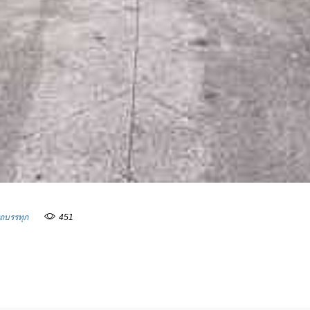
งรถบรรทุก
451