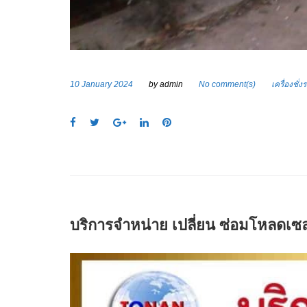
10 January 2024
by
admin
No comment(s)
เครื่องชั่
F
T
G
L
P
a
w
o
i
i
c
i
o
n
n
e
t
g
k
t
b
t
l
e
e
o
e
e
d
r
o
r
+
I
e
บริการจำหน่าย เปลี่ยน ซ่อมโหลดเซล
k
n
s
t