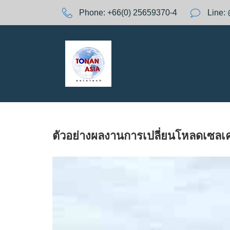
S
Phone:
+66(0) 25659370-4
Line:
k
A
i
p
t
Y
o
c
o
:
n
t
e
ตัวอย่างผลงานการเปลี่ยนโหลดเซลเคร
n
t