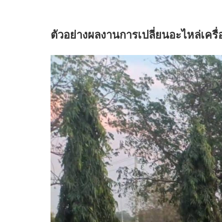
b
t
l
e
e
o
e
e
d
r
o
r
+
I
e
ตัวอย่างผลงานการเปลี่ยนอะไหล่เครื่
k
n
s
t