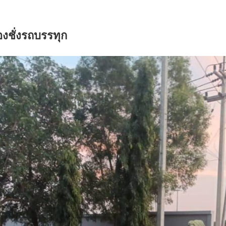
องชั่งรถบรรทุก