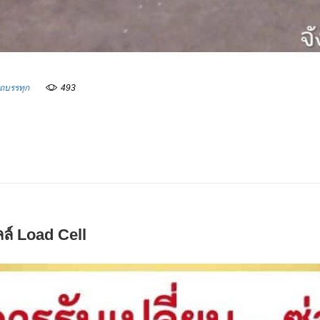
งรถบรรทุก
493
ล์ Load Cell