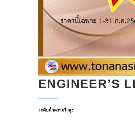
ENGINEER’S L
ระดับน้ำความไวสูง