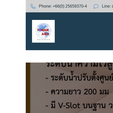
S
Phone:
+66(0) 25659370-4
Line:
k
i
p
t
o
c
o
n
t
e
n
t