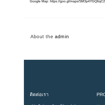
Google Map: https://goo.gl/maps/SM3p4YGQ6qC2
About the
admin
ติดต่อเรา
PR