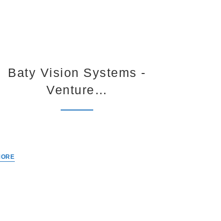
Baty Vision Systems -
Bat
Venture…
MORE
MORE