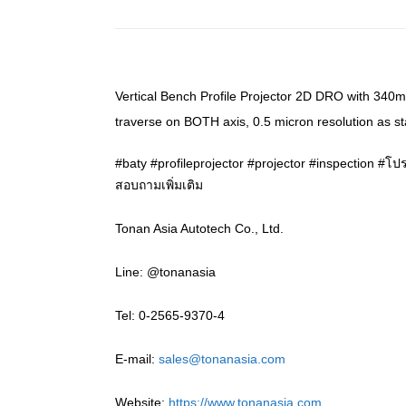
Vertical Bench Profile Projector 2D DRO with 340
traverse on BOTH axis, 0.5 micron resolution as s
#baty #profileprojector #projector #inspection #โ
สอบถามเพิ่มเติม
Tonan Asia Autotech Co., Ltd.
Line: @tonanasia
Tel: 0-2565-9370-4
E-mail:
sales@tonanasia.com
Website:
https://www.tonanasia.com