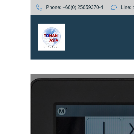
S
Phone:
+66(0) 25659370-4
Line:
k
i
p
t
o
c
o
n
t
e
n
t