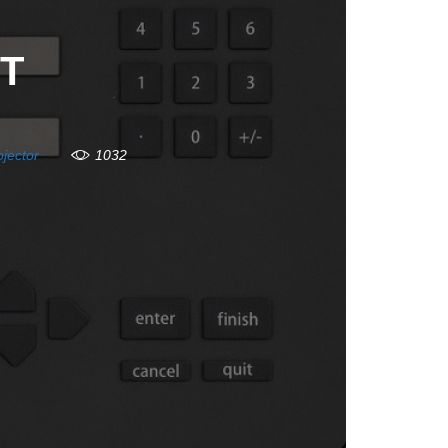
UT
ojector
1032