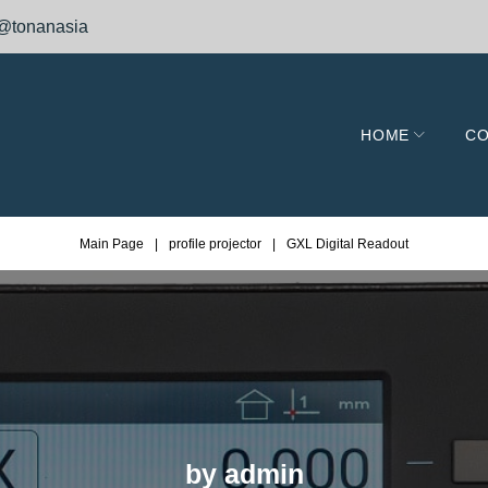
@tonanasia
HOME
CO
Main Page
|
profile projector
|
GXL Digital Readout
by
admin