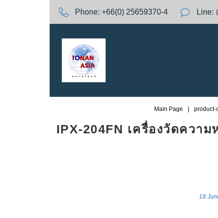
S
Phone:
+66(0) 25659370-4
Line:
k
i
p
t
o
c
o
n
t
Main Page
|
product-
e
IPX-204FN เครื่องวัดควา
n
t
18 Jun