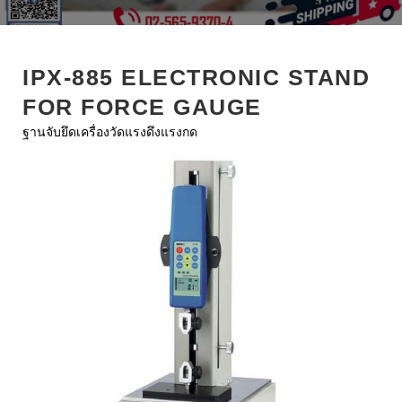
b
t
l
e
e
o
e
e
d
r
o
r
+
I
e
IPX-885 ELECTRONIC STAND
k
n
s
FOR FORCE GAUGE
t
ฐานจับยึดเครื่องวัดแรงดึงแรงกด