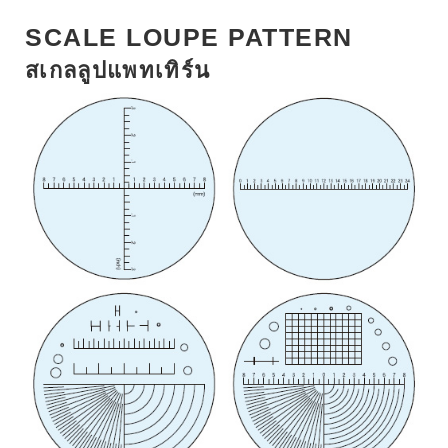
o
r
+
I
e
SCALE LOUPE PATTERN
k
n
s
สเกลลูปแพทเทิร์น
t