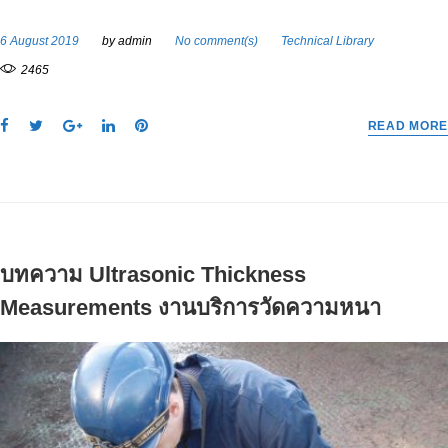
6 August 2019
by
admin
No comment(s)
Technical Library
2465
F
T
G
L
P
READ MORE
a
w
o
i
i
c
i
o
n
n
e
t
g
k
t
b
t
l
e
e
o
e
e
d
r
o
r
+
I
e
บทความ Ultrasonic Thickness
k
n
s
t
Measurements งานบริการวัดความหนา