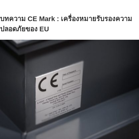
o
e
e
d
r
o
r
+
I
e
บทความ CE Mark : เครื่องหมายรับรองความ
k
n
s
t
ปลอดภัยของ EU