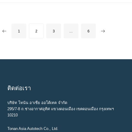
b
t
l
e
e
o
e
e
d
r
o
r
+
I
e
k
n
s
P
1
2
3
…
6
t
O
S
T
S
N
A
ติดต่อเรา
V
I
บริษัท โทนัน อาเชีย ออโต้เทค จำกัด
G
295/7-8 ถ.ช่างอากาศอุทิศ แขวงดอนเมือง เขตดอนเมือง กรุงเทพฯ
10210
A
T
Tonan Asia Autotech Co., Ltd.