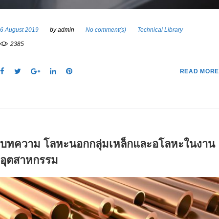
6 August 2019
by
admin
No comment(s)
Technical Library
2385
F
T
G
L
P
READ MORE
a
w
o
i
i
c
i
o
n
n
e
t
g
k
t
b
t
l
e
e
o
e
e
d
r
o
r
+
I
e
บทความ โลหะนอกกลุ่มเหล็กและอโลหะในงาน
k
n
s
t
อุตสาหกรรม