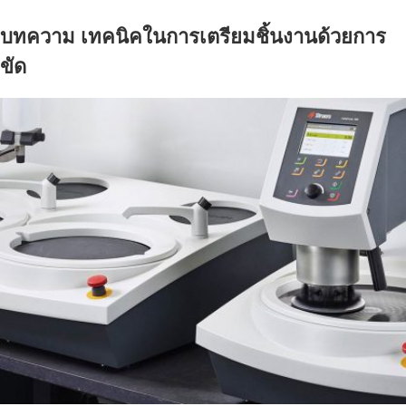
o
e
e
d
r
o
r
+
I
e
บทความ เทคนิคในการเตรียมชิ้นงานด้วยการ
k
n
s
t
ขัด