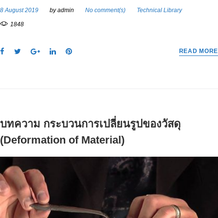
8 August 2019
by
admin
No comment(s)
Technical Library
1848
F
T
G
L
P
READ MORE
a
w
o
i
i
c
i
o
n
n
e
t
g
k
t
b
t
l
e
e
o
e
e
d
r
o
r
+
I
e
บทความ กระบวนการเปลี่ยนรูปของวัสดุ
k
n
s
t
(Deformation of Material)