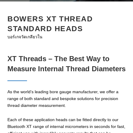
o
e
e
d
r
o
r
+
I
e
BOWERS XT THREAD
k
n
s
STANDARD HEADS
t
บอร์เกจวัดเกลียวใน
XT Threads – The Best Way to
Measure Internal Thread Diameters
As the world’s leading bore gauge manufacturer, we offer a
range of both standard and bespoke solutions for precision
thread diameter measurement.
Each of these application heads can be fitted directly to our
Bluetooth XT range of internal micrometers in seconds for fast,