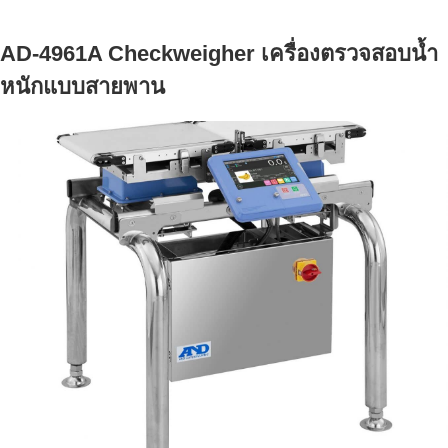
o
e
e
d
r
o
r
+
I
e
AD-4961A Checkweigher เครื่องตรวจสอบน้ำ
k
n
s
t
หนักแบบสายพาน