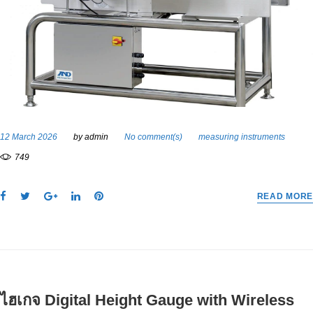
12 March 2026
by
admin
No comment(s)
measuring instruments
749
F
T
G
L
P
READ MORE
a
w
o
i
i
c
i
o
n
n
e
t
g
k
t
b
t
l
e
e
o
e
e
d
r
o
r
+
I
e
ไฮเกจ Digital Height Gauge with Wireless
k
n
s