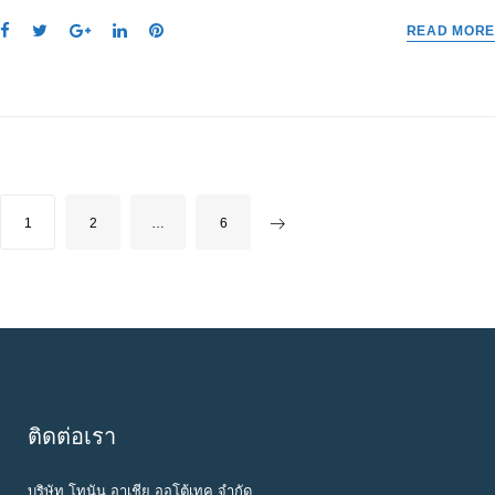
F
T
G
L
P
READ MORE
a
w
o
i
i
c
i
o
n
n
e
t
g
k
t
b
t
l
e
e
o
e
e
d
r
o
r
+
I
e
k
n
s
P
1
2
…
6
t
O
S
T
S
N
A
ติดต่อเรา
V
I
บริษัท โทนัน อาเชีย ออโต้เทค จำกัด