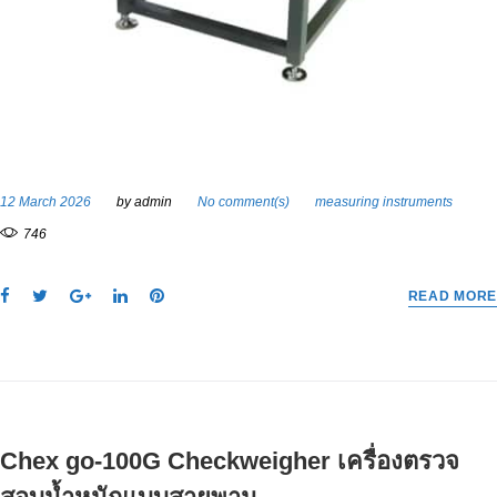
12 March 2026
by
admin
No comment(s)
measuring instruments
746
F
T
G
L
P
READ MORE
a
w
o
i
i
c
i
o
n
n
e
t
g
k
t
b
t
l
e
e
o
e
e
d
r
o
r
+
I
e
Chex go-100G Checkweigher เครื่องตรวจ
k
n
s
t