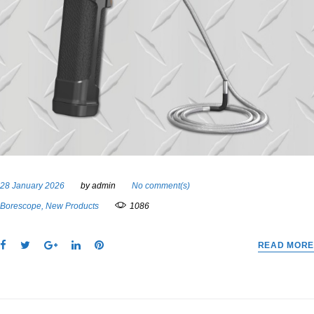
28 January 2026
by
admin
No comment(s)
Borescope
,
New Products
1086
F
T
G
L
P
READ MORE
a
w
o
i
i
c
i
o
n
n
e
t
g
k
t
b
t
l
e
e