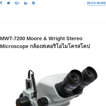
F
T
G
L
P
READ MORE
a
w
o
i
i
c
i
o
n
n
e
t
g
k
t
b
t
l
e
e
o
e
e
d
r
o
r
+
I
e
MWT-7200 Moore & Wright Stereo
k
n
s
t
Microscope กล้องสเตอริโอไมโครสโคป