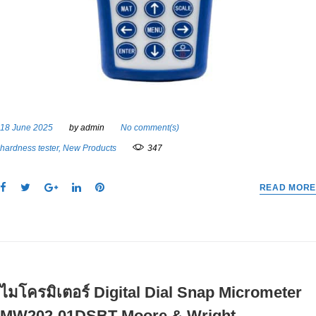
18 June 2025
by
admin
No comment(s)
hardness tester
,
New Products
347
F
T
G
L
P
READ MORE
a
w
o
i
i
c
i
o
n
n
e
t
g
k
t
b
t
l
e
e
o
e
e
d
r
o
r
+
I
e
ไมโครมิเตอร์ Digital Dial Snap Micrometer
k
n
s
t
MW202-01DSBT Moore & Wright