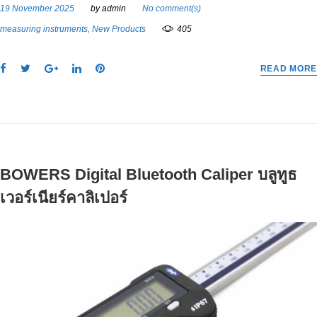
19 November 2025
by
admin
No comment(s)
measuring instruments
,
New Products
405
F
T
G
L
P
READ MORE
a
w
o
i
i
c
i
o
n
n
e
t
g
k
t
b
t
l
e
e
o
e
e
d
r
o
r
+
I
e
BOWERS Digital Bluetooth Caliper บลูทูธ
k
n
s
t
เวอร์เนียร์คาลิเปอร์