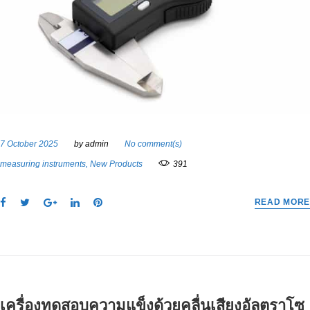
7 October 2025
by
admin
No comment(s)
measuring instruments
,
New Products
391
F
T
G
L
P
READ MORE
a
w
o
i
i
c
i
o
n
n
e
t
g
k
t
b
t
l
e
e
o
e
e
d
r
o
r
+
I
e
เครื่องทดสอบความแข็งด้วยคลื่นเสียงอัลตราโซ
k
n
s