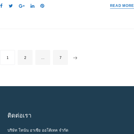
F
T
G
L
P
READ MORE
a
w
o
i
i
c
i
o
n
n
e
t
g
k
t
b
t
l
e
e
o
e
e
d
r
o
r
+
I
e
k
n
s
P
1
2
…
7
t
O
S
T
S
N
A
ติดต่อเรา
V
I
บริษัท โทนัน อาเชีย ออโต้เทค จำกัด