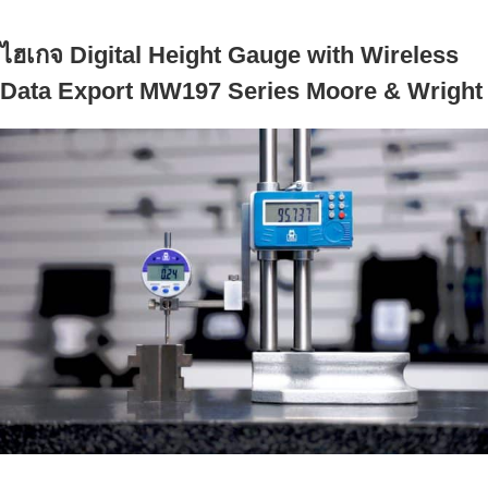
o
e
e
d
r
o
r
+
I
e
ไฮเกจ Digital Height Gauge with Wireless
k
n
s
t
Data Export MW197 Series Moore & Wright