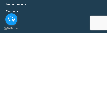
Repair Service
Contacts
SUBSCRIBE
SUBSCRIBE
Tonan Asia Autotech Co., Ltd. © 2026.All Rights Reserved
Line:
@tonanasia