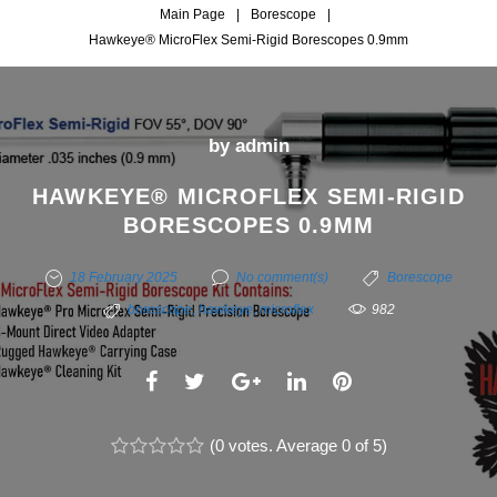
Main Page
|
Borescope
|
Hawkeye® MicroFlex Semi-Rigid Borescopes 0.9mm
by
admin
HAWKEYE® MICROFLEX SEMI-RIGID
BORESCOPES 0.9MM
18 February 2025
No comment(s)
Borescope
borescope
,
hawkeye
,
microflex
982
F
T
G
L
P
a
w
o
i
i
c
(
i
0 votes
o
. Average
n
0
of 5)
n
1
2
3
4
5
e
t
g
k
t