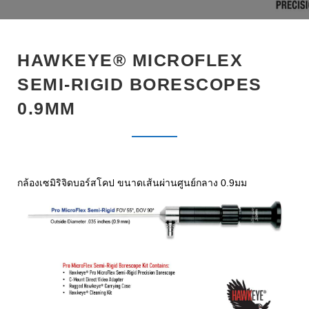
b
t
l
e
e
o
e
e
d
r
o
r
+
I
e
HAWKEYE® MICROFLEX
k
n
s
SEMI-RIGID BORESCOPES
t
0.9MM
กล้องเซมิริจิดบอร์สโคป ขนาดเส้นผ่านศูนย์กลาง 0.9มม