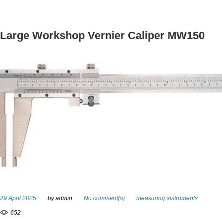
b
t
l
e
e
o
e
e
d
r
o
r
+
I
e
Large Workshop Vernier Caliper MW150
k
n
s
t
29 April 2025
by
admin
No comment(s)
measuring instruments
652