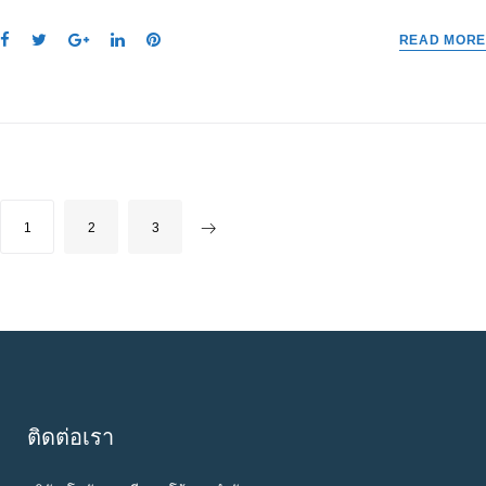
F
T
G
L
P
READ MORE
a
w
o
i
i
c
i
o
n
n
e
t
g
k
t
b
t
l
e
e
o
e
e
d
r
o
r
+
I
e
k
n
s
P
1
2
3
t
O
S
T
S
N
A
ติดต่อเรา
V
I